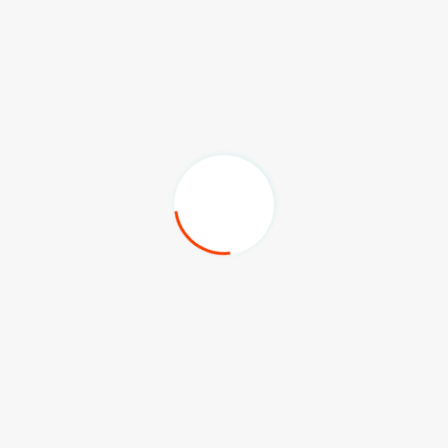
, mengungkapkan bahwa selama ini di tingkat daerah
bat dalam pembahasan, mulai dari penerimaan hingga
k permasalahan terkait pengangkatan PPPK angkatan
i pusat, sementara daerah hanya menerima hasilnya.
ada angkatan PPPK pertama," ujar Rusman kepada awak
t PPPK, salah satunya adalah penempatan yang tidak