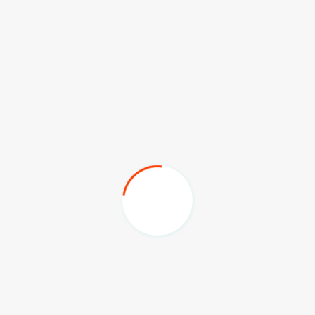
Pasalnya, alat bantu tersebut sangat berperan dalam
mendukung penyandang disabilitas agar tetap produktif
dalam kehidupan sehari-hari.
“Dengan alat bantu yang tepat, mereka dapat lebih
mudah beraktivitas dan berkontribusi di masyarakat,”
tutut Yuliandris.
Yuliandris juga berharap, agar program ini dapat terus
berlanjut dan memberikan manfaat bagi masyarakat yang