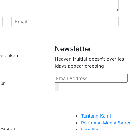
Newsletter
yediakan
Heaven fruitful doesn't over les
c.
idays appear creeping
mur
Tentang Kami
Pedoman Media Sabe
Digital
Legalitas