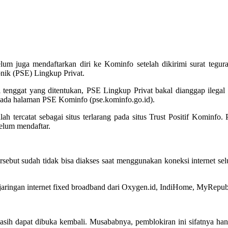
belum juga mendaftarkan diri ke Kominfo setelah dikirimi surat tegu
nik (PSE) Lingkup Privat.
 tenggat yang ditentukan, PSE Lingkup Privat bakal dianggap ilegal
pada halaman PSE Kominfo (pse.kominfo.go.id).
lah tercatat sebagai situs terlarang pada situs Trust Positif Kominfo
elum mendaftar.
rsebut sudah tidak bisa diakses saat menggunakan koneksi internet se
ingan internet fixed broadband dari Oxygen.id, IndiHome, MyRepubl
ir masih dapat dibuka kembali. Musababnya, pemblokiran ini sifatnya