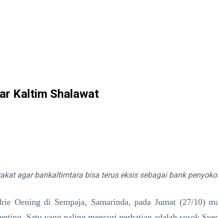
ar Kaltim Shalawat
agar bankaltimtara bisa terus eksis sebagai bank penyoko
drie Oening di Sempaja, Samarinda, pada Jumat (27/10) m
enting. Satu yang paling mencuri perhatian adalah sosok Sye