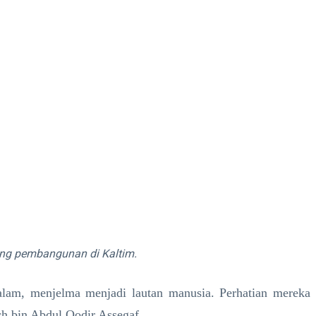
ng pembangunan di Kaltim.
alam, menjelma menjadi lautan manusia. Perhatian mereka
ch bin Abdul Qodir Assegaf.