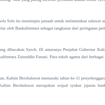
thofa Solo itu memimpin jamaah untuk melantunkan salawat
lar oleh Bankaltimtara sebagai rangkaian dari peringatan pe
yang dibacakan Syech. Di antaranya Penjabat Gubernur Ka
imtara Zainuddin Fanani. Para tokoh agama dari berbagai da
 Kaltim Bershalawat memasuki tahun ke-11 penyelenggaraan
altim Bershalawat merupakan wujud syukur jajaran bank