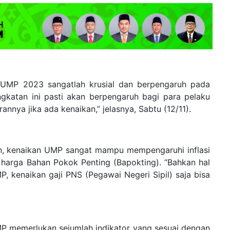
UMP 2023 sangatlah krusial dan berpengaruh pada
ingkatan ini pasti akan berpengaruh bagi para pelaku
annya jika ada kenaikan,” jelasnya, Sabtu (12/11).
rkan, kenaikan UMP sangat mampu mempengaruhi inflasi
harga Bahan Pokok Penting (Bapokting). “Bahkan hal
P, kenaikan gaji PNS (Pegawai Negeri Sipil) saja bisa
P memerlukan sejumlah indikator yang sesuai dengan