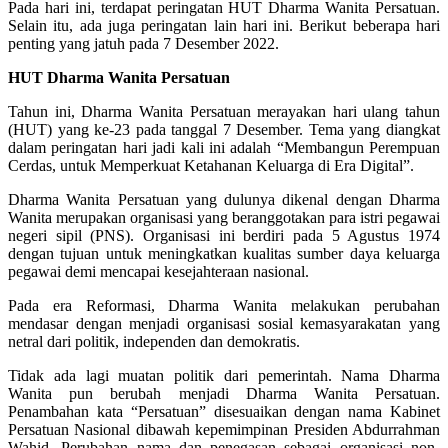
Pada hari ini, terdapat peringatan HUT Dharma Wanita Persatuan.
Selain itu, ada juga peringatan lain hari ini. Berikut beberapa hari
penting yang jatuh pada 7 Desember 2022.
HUT Dharma Wanita Persatuan
Tahun ini, Dharma Wanita Persatuan merayakan hari ulang tahun
(HUT) yang ke-23 pada tanggal 7 Desember. Tema yang diangkat
dalam peringatan hari jadi kali ini adalah “Membangun Perempuan
Cerdas, untuk Memperkuat Ketahanan Keluarga di Era Digital”.
Dharma Wanita Persatuan yang dulunya dikenal dengan Dharma
Wanita merupakan organisasi yang beranggotakan para istri pegawai
negeri sipil (PNS). Organisasi ini berdiri pada 5 Agustus 1974
dengan tujuan untuk meningkatkan kualitas sumber daya keluarga
pegawai demi mencapai kesejahteraan nasional.
Pada era Reformasi, Dharma Wanita melakukan perubahan
mendasar dengan menjadi organisasi sosial kemasyarakatan yang
netral dari politik, independen dan demokratis.
Tidak ada lagi muatan politik dari pemerintah. Nama Dharma
Wanita pun berubah menjadi Dharma Wanita Persatuan.
Penambahan kata “Persatuan” disesuaikan dengan nama Kabinet
Persatuan Nasional dibawah kepemimpinan Presiden Abdurrahman
Wahid. Perubahan nama dan penegasan sebagai organisasi non-