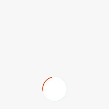
 dan produktif," ujarnya di hadapan peserta.
gamanatkan sinergi antara pemuda, pemerintah, dan
ng sehat, kreatif, dan berwawasan kebangsaan.
as kami di DPRD adalah membuka ruang strategis agar
.
n juga menyoroti pentingnya penguatan program dan
r pelaksanaan perda tidak hanya berhenti di tataran