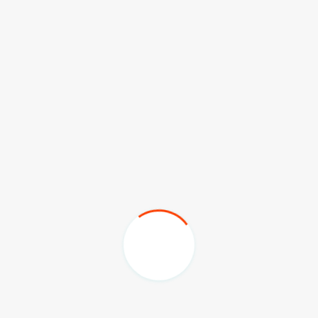
pengamanan selama proses PSU berlangsung.
Selain itu, pengawasan juga dilakukan oleh Bawaslu
guna menjamin pemilu ulang yang transparan dan adil.
Edi Damansyah kembali menegaskan bahwa, kerja sama
antara pemerintah daerah, penyelenggara pemilu, dan
aparat keamanan sangat penting dalam memastikan PSU
berjalan dengan baik.
“Kami optimis bahwa PSU ini dapat berlangsung aman
dan demokratis,” tegasnya.