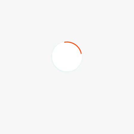
perangkat daerah di Berau mengenai pentingnya
tata kelola komunikasi publik yang baik, sekaligus
memperkuat transparansi dalam pelayanan
masyarakat.
Kegiatan ini juga diwarnai dengan sesi diskusi
interaktif. Para peserta berbagi pengalaman,
menyampaikan tantangan, serta memberikan
masukan mengenai strategi pengelolaan media
komunikasi publik yang lebih efektif di lingkungan
pemerintah daerah.
(adv/sky/diskominfo kaltim)