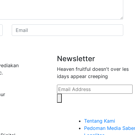
Newsletter
yediakan
Heaven fruitful doesn't over les
c.
idays appear creeping
mur
Tentang Kami
Pedoman Media Sabe