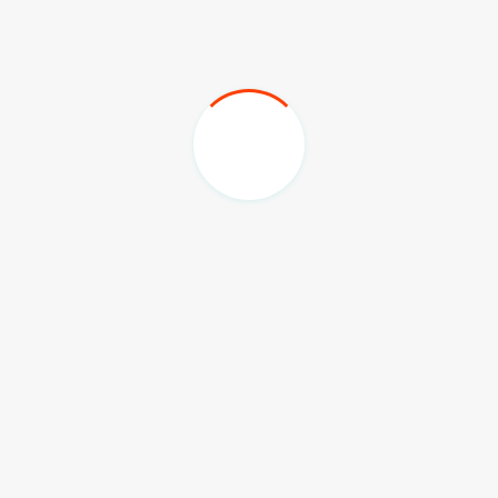
“Semoga DPRD Kaltim bisa menjadi contoh baik bagi
provinsi, kota, atau kabupaten lain, khususnya dalam
penguatan peran Badan Kehormatan,” ujar Subandi.
(adv
/sky)
Komentar