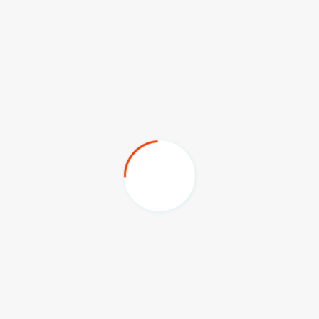
Lebih lanjut, anggota Komisi I DPRD Kaltim itu pun
kembali menganang saat-saat dirinya aktif sebagai
anggota pramuka. Ia bercerita jika menjadi anggota
pramuka memiliki tantangan tersendiri. Mulai dari keluar
masuk hutan, kebersamaan hingga kekompakan terpupuk
saat menjadi anggota pramuka.
"Sangat luar biasa rasanya, dan senang saya biasa hadir
disini. Seperti terbawa saat saya menjadi pramuka dulu,"
ucapnya.
Terakhir dirinya berpesan agar seluruh peserta bisa terus