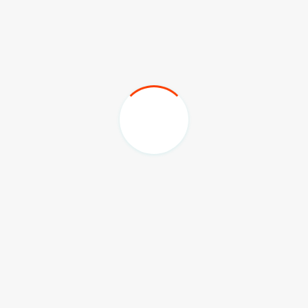
dak akan segan melakukan penahanan," kata Agung.
 polisi melakukannya secara marathon mengingat domisili
el, yaitu di Jakarta.
s, yaitu pelanggaran UU ITE dan penistaan agama.
asus pidana lantaran unggahannya di medsos yang dianggap
gucapkan lafaz Allah sebelum makan babi.