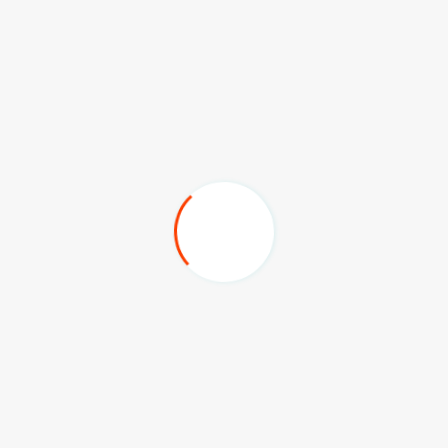
pelayanan publik.
Sebagai penutup, Hari Otda 2025 bukan sekadar
seremoni tahunan, tapi sebuah pengingat akan
pentingnya tata kelola pemerintahan yang inklusif dan
partisipatif. Komitmen seperti yang ditunjukkan DPRD
Kaltim melalui kehadiran Syahariah Mas’ud
mencerminkan bahwa semangat membangun dari daerah
bukan lagi pilihan, tetapi keharusan untuk menyongsong
Indonesia Emas 2045.
(adv/sky)