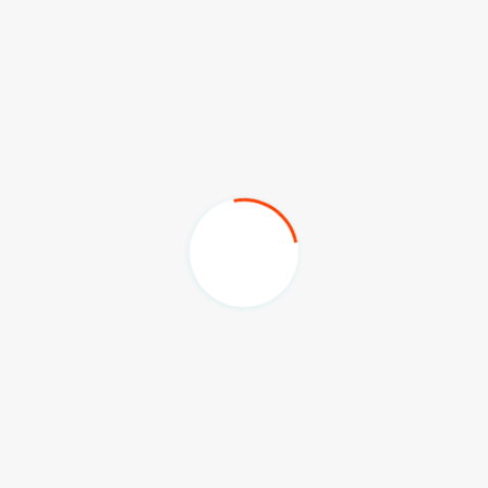
kita dampingi agar mereka bisa memenuhi
persyaratannya,” tegasnya.
Sunggono juga menegaskan kembali bahwa, salah satu
contoh sukses kebijakan Pemkab Kukar dalam
meningkatkan pendapatan adalah program sertifikasi
tanah.
Dulunya, banyak transaksi jual beli tanah yang hanya
menggunakan Surat Keterangan Penguasaan Tanah
(SKPT), sehingga daerah tidak mendapatkan pendapatan
dari BPHTB.