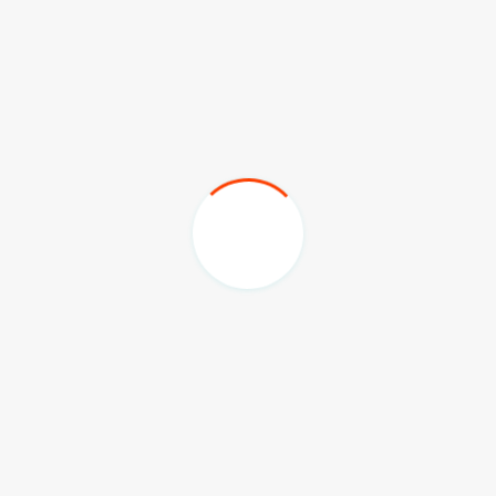
akan diserahkan langsung oleh pihak Kementerian
Dalam Negeri.
Sebagai penutup kegiatan, Mustofa, Tenaga Ahli
Konsultan SPBE dari Inixindo Jogja, memaparkan
strategi percepatan SPBE. Ia menekankan
pentingnya sinergi antarperangkat daerah untuk
menciptakan pemerintahan digital yang matang
dan terintegrasi.
(adv/sky/diskominfo kaltim)
Komentar