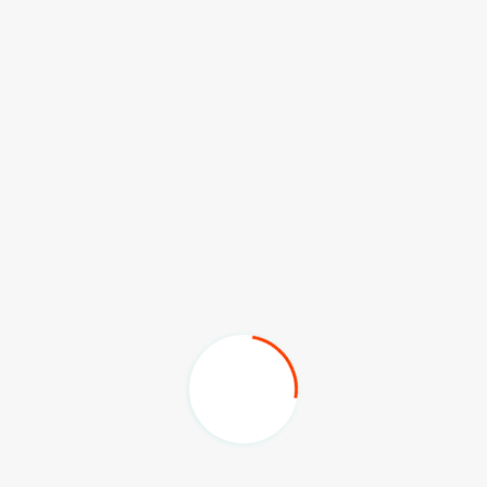
Samsun berharap agar TNI ke depannya mampu
melindungi seluruh masyarakat Kaltim, umumnya
seluruh Indonesia. "Forkopimda Kaltim dan TNI terus
bersinergi dalam mengutamakan kesejahteraan
masyarakat serta membangun Kaltim menjadi lebih
baik," pungkasnya.
(adv/wd)
Komentar