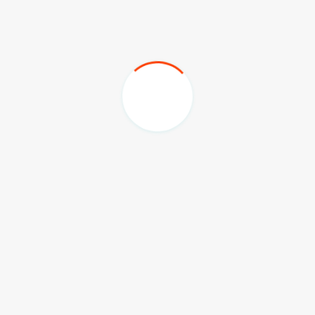
Dia menambahkan, perbaikan ini begitu dinanti oleh
warga. Baik itu akses dari Samarinda ke Sangasanga
maupun Sangasanga ke Dondang, Samboja hingga
Balikpapan. Saat ini, jalur-jalur tersebut dalam tahap
perbaikan.
“Tinggal beberapa titik lagi yang belum selesai
penggarapan. Insyaallah tahun 2023 sudah selesai
yang status jalan provinsi,” pungkasnya.
(adv/wd)