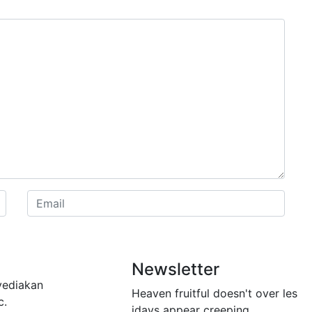
Newsletter
yediakan
Heaven fruitful doesn't over les
c.
idays appear creeping