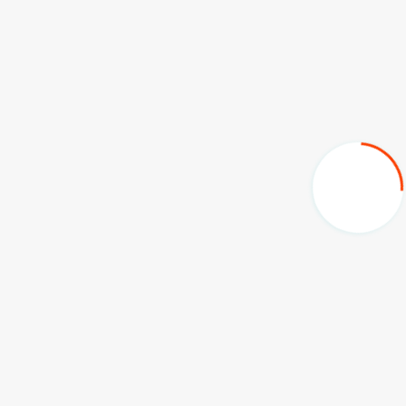
Warta Digital adalah platform digital yang menyediakan
berita terupdate dan terpercaya secara dynamic.
Jl. Damai Gang 4 No. 57 RT. 009 Sido Damai,
Samarinda Ilir, Kota Samarinda - Kalimantan Timur
digitalwarta.2021@gmail.com
+6282351492229
Newsletter
Heaven fruitful doesn't over les idays appear creeping