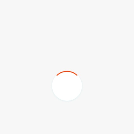
Selain itu juga mempermudah pelayanan kepada
masyarakat. Seperti ketika terdapat pengurusan surat
keterangan yang dikeluarkan kepala dinas.
“Jadi adanya aplikasi Srikandi ini sangat membantu
untuk semuanya, baik dinas maupun masyarakat,”
pungkas Natsir.
Sekadar diketahui, SPBE bertujuan untuk tata kelola
pemerintahan yang bersih, efektif, transparan, dan
akuntabel serta pelayanan publik yang berkualitas dan