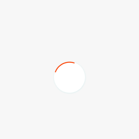
batas gender.
“Mungkin ini bagian dari upaya fraksi untuk membuka
ruang rotasi dan mendorong peran perempuan lebih
luas,” pungkasnya.
(adv/sky)
Komentar