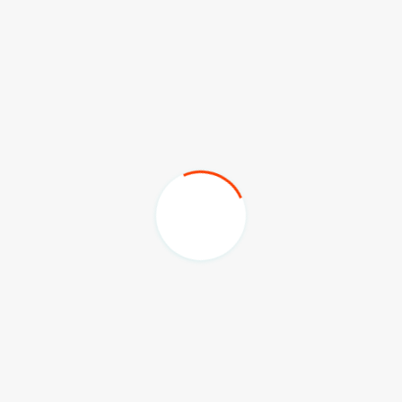
IKN, masih banyak papan informasi maupun tulisan di
asing, seperti yang sering dijumpai di pintu masih
, padahal seharusnya yang terpampang di pintu tersebut
a.
rsebut, hanya saja tetap harus kita menonjolkan bahasa
ohnya penggunaan bahasa Indonesia diletakkan diatas
na ruang publik juga melayani tamu asing," ucapnya.
 (DKT) Bahasa Negara di IKN Nusantara ini menjadi
asi lebih intensif agar semua pihak lebih mengedepankan