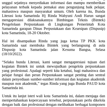
unggul sejatinya menyediakan informasi dan mampu memberikan
pelayanan terbaik kepada pemakai atau pengunjung baik pelajar,
mahasiswa maupun masyarakat umum. Oleh karena itu, Bunda
Literasi kota Samarinda Hj Rinda Wahyuni Andi Harun sangat
mengapresiasi dilaksanakannya Bimbingan Teknis (Bimtek)
Pengelolaan Perpustakaan di Lingkungan Pemerintah Kota
Samarinda garapan Dinas Perpustakaan dan Kearsipan (Dispusip)
kota Samarinda, 18-20 Oktober.
Hal ini disampaikan Rinda yang juga ketua TP PKK kota
Samarinda saat membuka Bimtek yang berlangsung di aula
Dispusip kota Samarinda jalan Kesuma Bangsa, Selasa
(18/10/2022).
“Selaku bunda Literasi, kami sangat mengapresiasi tujuan dari
kegiatan Bimtek ini untuk mewujudkan pengelola perpustakaan
yang profesional. Apalagi seperti kita ketahui, bagi mahasiswa dan
pelajar fungsi dan peran Perpustakaan sangat penting dan sentral
dalam penyediaan sumber-sumber informasi dan kegiatan akademik
maupun non akademik,” tegas Rinda yang juga Bunda PAUD kota
Samarinda ini.
Untuk itu lanjut isteri wali kota Samarinda ini, dalam menjaga dan
mempertahankan kepercayaan tersebut, perpustakaan perlu dikelola
dengan baik dan profesional dengan melibatkan berbagai komponen