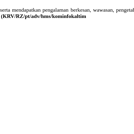
eserta mendapatkan pengalaman berkesan, wawasan, pengetah
.
(KRV/RZ/pt/adv/hms/kominfokaltim