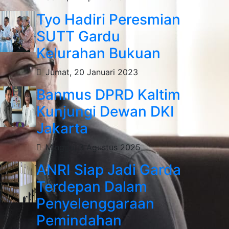
Tyo Hadiri Peresmian
SUTT Gardu
Kelurahan Bukuan
Jumat, 20 Januari 2023
Banmus DPRD Kaltim
Kunjungi Dewan DKI
Jakarta
Minggu, 3 Agustus 2025
ANRI Siap Jadi Garda
Terdepan Dalam
Penyelenggaraan
Pemindahan