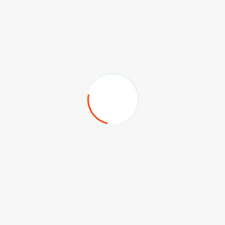
masukan langsung dari masyarakat terkait kondisi
infrastruktur jalan di Maratua, khususnya di Teluk
Harapan.
Ia menyayangkan belum adanya pembangunan jalan
aspal di kampung tersebut, padahal pembangunan serupa
sudah menjangkau kampung-kampung lain di pulau yang
sama.
(adv/sky)
Komentar