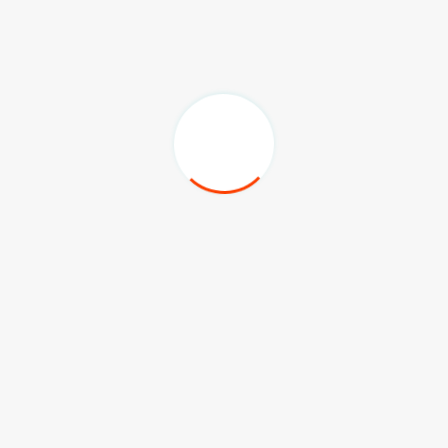
tertentu.
Menurutnya lahan pertanian di Kaltim tak kalah
suburnya dengan daerah lain. Oleh karena
itu pengupayaan kedaulatan pangan dari hilir mesti
dianggarkan di tahun berikutnya. Seperti pengadaan alat
dan mesin pertanian serta pendukung lainnya.
Nanda berharap Kaltim dapat menjadi pusat Indonesia
dalam hal pangan dan pertanian. Provinsi Kaltim
memiliki luas wilayah dan sumber daya alam yang
sangat besar. Ia juga mengajak masyarakat untuk
berdikari dan tidak bergantung pada impor luar daerah.