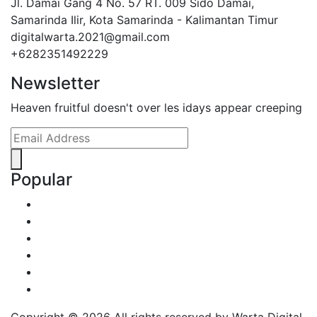
Jl. Damai Gang 4 No. 57 RT. 009 Sido Damai,
Samarinda Ilir, Kota Samarinda - Kalimantan Timur
digitalwarta.2021@gmail.com
+6282351492229
Newsletter
Heaven fruitful doesn't over les idays appear creeping
Popular
Copyright ©
2026 All rights reserved by Warta Digital