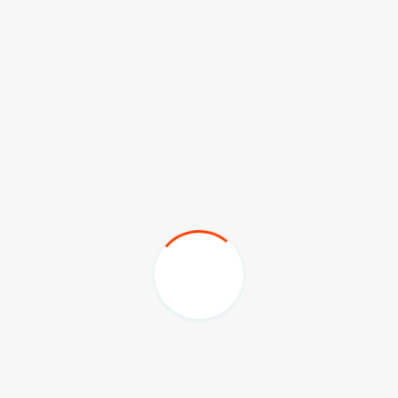
"Jadi, ibu-ibu ini dibantu mahasiswa untuk memasarkan,
karena disini mahasiswa sebagai fasilitator. Untuk itu,
inovasi perlu diteruskan, keberlanjutannya agar dikenal
masyarakat Kaltim," ungkapnya. Dia pun berharap
pemerintah, baik dari Instansi Perintah atau swasta bisa
melirik dan meneruskan keberlanjutan dari program ini.
(prb/ty/adv/hms/kominfokaltim)
Komentar