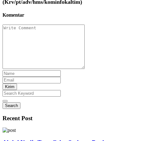
(Krv/pt/adv/hms/kominfokaltim)
Komentar
Kirim
Search
Recent Post