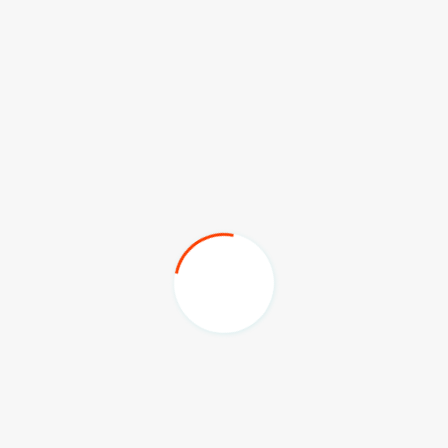
dua nasional untuk perangkat daerah (PD) penyelenggara
sub urusan jasa konstruksi 2023. Hal ini menunjukkan
peningkatan kinerja dan komitmen dalam pengembangan
sektor konstruksi di wilayah tersebut.
Adapun Kunjungan ini diharapkan mendorong
pertukaran pengetahuan dan pengalaman antar peserta,
menciptakan sinergi antardaerah, serta mengukuhkan
Kaltim sebagai pusat konstruksi berkualitas.
(hend/pt/adv/hms/kominfokaltim)
Komentar