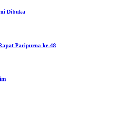
mi Dibuka
Rapat Paripurna ke-48
tim